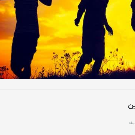
ین
یقه