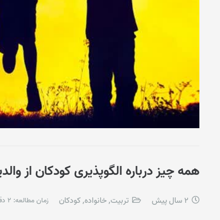
همه چیز درباره الگوپذیری کودکان از والد
2 سال پیش
تربیت
,
خانواده
,
کودکان
زمان مطالعه:
2
دق