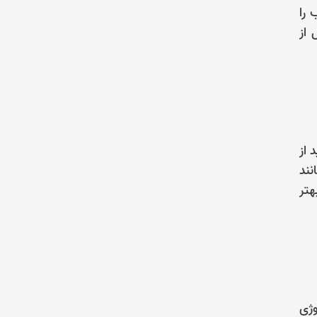
 را
 از
 از
نند
هتر
وژی