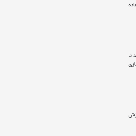
اده
 تا
ازی
وزش