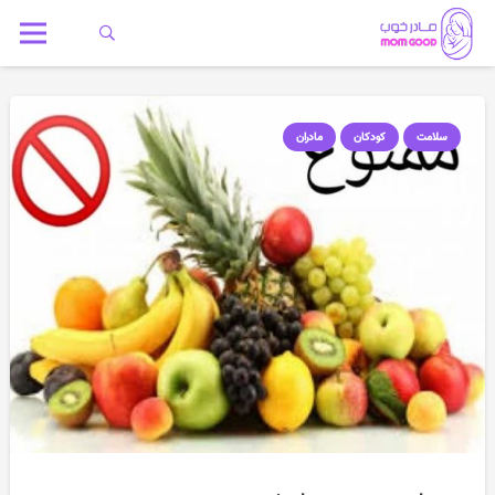
سلامت
کودکان
مادران