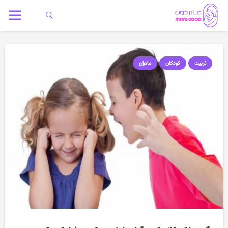
تربیت
کودکان
مادران