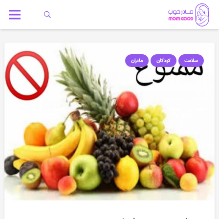
سلامت
کودکان
مادران