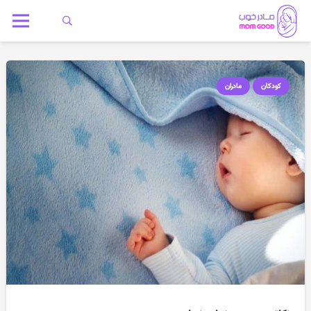
کودکان
مادران