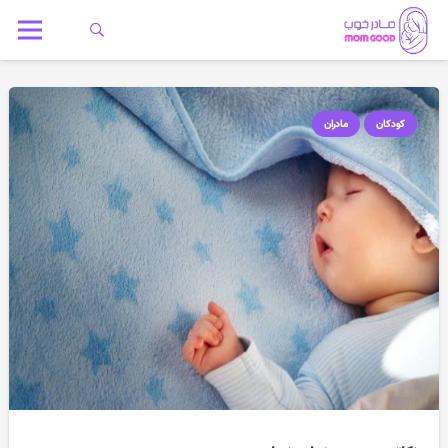
کودکان
مادران