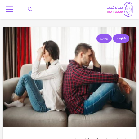
خانواده
زوجین