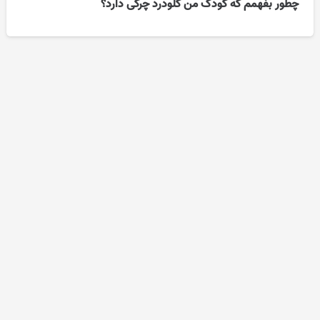
چطور بفهمم که کودک من گلودرد چرکی دارد؟