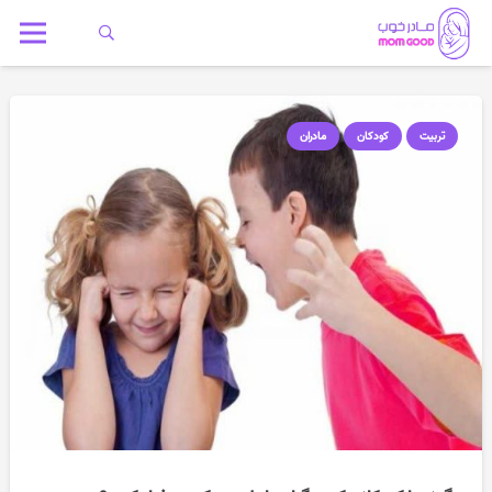
تربیت
کودکان
مادران