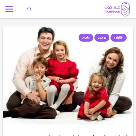
خانواده
زوجین
مادران