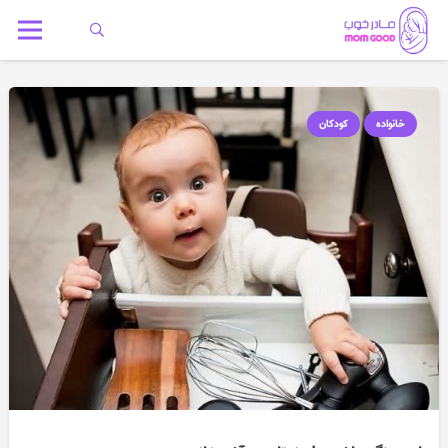
خانواده
کودکان